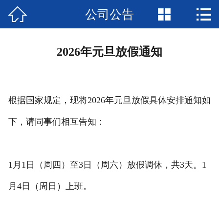



公司公告
网站首页

行业法规
2026年元旦放假通知
财会法规库
税收法规库
根据国家规定，现将2026年元旦放假具体安排通知如
国际税收库
下，请同事们相互告知：
政策解读
财税动态
1月1日（周四）至3日（周六）放假调休，共3天。1
企业咨询
月4日（周日）上班。
涉税会计