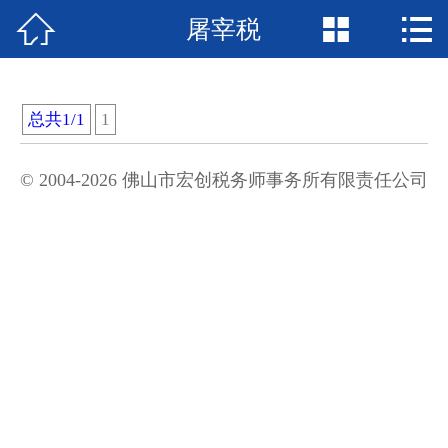



屠宰税
网站首页

行业法规
总共1/1
1
财会法规库
税收法规库
© 2004-2026 佛山市宏创税务师事务所有限责任公司
国际税收库
政策解读
财税动态
企业咨询
涉税会计