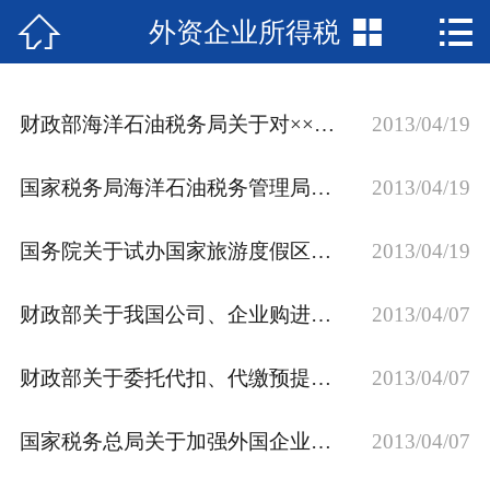



外资企业所得税
网站首页

行业法规
财政部海洋石油税务局关于对×××公司等外商征收预提税问题的批复
2013/04/19
财会法规库
国家税务局海洋石油税务管理局关于石油合同中规定的合同利息税收处理问题的批复
2013/04/19
税收法规库
国际税收库
国务院关于试办国家旅游度假区有关问题的通知
2013/04/19
政策解读
财政部关于我国公司、企业购进设备或租赁设备由对方提供贷款的利息征免所得税问题的通知
2013/04/07
财税动态
财政部关于委托代扣、代缴预提所得税提取手续费问题的通知
2013/04/07
企业咨询
国家税务总局关于加强外国企业 预提所得税代扣代缴管理工作的通知
2013/04/07
涉税会计