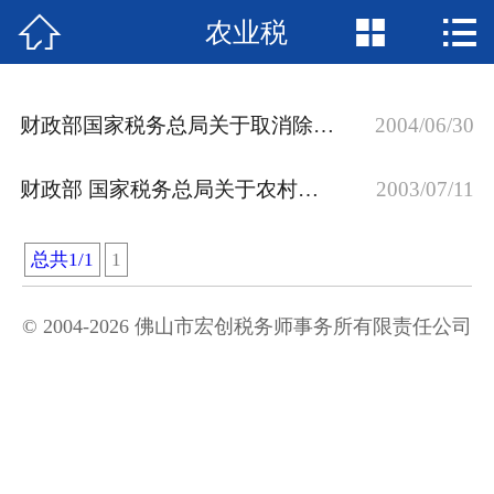



农业税
网站首页

行业法规
财政部国家税务总局关于取消除烟叶外的农业特产税有关问题的通知
2004/06/30
财会法规库
财政部 国家税务总局关于农村税费改革试点地区个人取得农业特产所得征免个人所得税问题的通知
2003/07/11
税收法规库
国际税收库
总共1/1
1
政策解读
© 2004-2026 佛山市宏创税务师事务所有限责任公司
财税动态
企业咨询
涉税会计